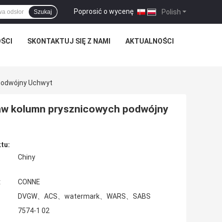
Poprosić o wycenę
|
Polish
Szukaj
ŚCI
SKONTAKTUJ SIĘ Z NAMI
AKTUALNOŚCI
Podwójny Uchwyt
taw kolumn prysznicowych podwójny
tu:
Chiny
:
CONNE
DVGW、ACS、watermark、WARS、SABS
7574-1 02