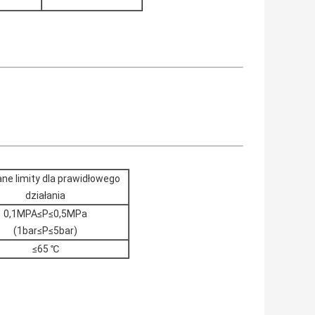
ne limity dla prawidłowego
działania
0,1MPA≤P≤0,5MPa
(1bar≤P≤5bar)
≤65 ℃