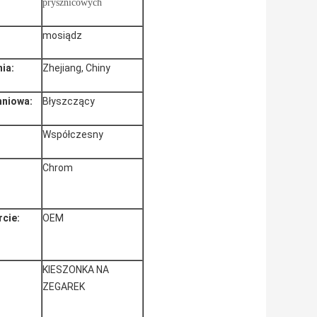
prysznicowych
mosiądz
ia:
Zhejiang, Chiny
hniowa:
Błyszczący
Współczesny
Chrom
cie:
OEM
KIESZONKA NA
ZEGAREK