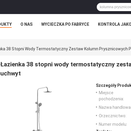
DUKTY
O NAS
WYCIECZKA PO FABRYCE
KONTROLA JAKO
nka 38 Stopni Wody Termostatyczny Zestaw Kolumn Prysznicowych 
Łazienka 38 stopni wody termostatyczny zes
uchwyt
Szczegóły Produk
Miejsce
pochodzenia:
Nazwa handlowa
Orzecznictwo:
Numer modelu: