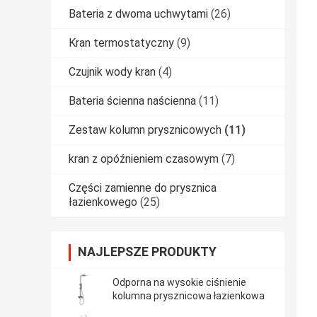
Bateria z dwoma uchwytami
(26)
Kran termostatyczny
(9)
Czujnik wody kran
(4)
Bateria ścienna naścienna
(11)
Zestaw kolumn prysznicowych
(11)
kran z opóźnieniem czasowym
(7)
Części zamienne do prysznica
łazienkowego
(25)
NAJLEPSZE PRODUKTY
Odporna na wysokie ciśnienie
kolumna prysznicowa łazienkowa