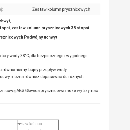
j:
Zestaw kolumn prysznicowych
chwyt
,
topni
,
zestaw kolumn prysznicowych 38 stopni
rysznicowych Podwójny uchwyt
tury wody 38°C, dla bezpiecznego i wygodnego
a równomierny, bujny przepływ wody.
icowy można również dopasować do różnych
rysznicową ABS.Głowica prysznicowa może wytrzymać
zestaw kolumn