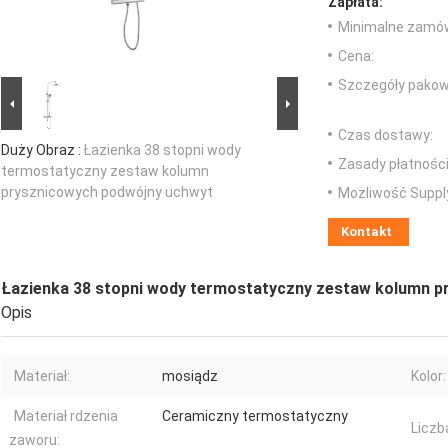
Zapłata:
Minimalne zamów
Cena:
Szczegóły pakow
Czas dostawy:
Duży Obraz :
Łazienka 38 stopni wody
Zasady płatności
termostatyczny zestaw kolumn
prysznicowych podwójny uchwyt
Możliwość Suppl
Kontakt
Łazienka 38 stopni wody termostatyczny zestaw kolumn p
Opis
Materiał:
mosiądz
Kolor:
Materiał rdzenia
Ceramiczny termostatyczny
Liczb
zaworu: