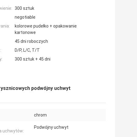
ienie:
300 sztuk
negotiable
ania:
kolorowe pudełko + opakowanie
kartonowe
45 dni roboczych
:
D/P, L/C, T/T
y:
300 sztuk + 45 dni
rysznicowych podwójny uchwyt
chrom
Podwójny uchwyt
a uchwytów: