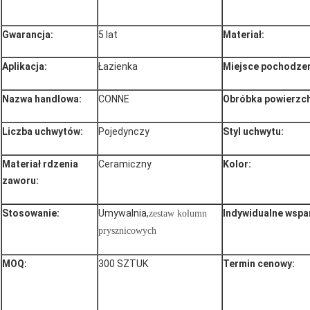
Gwarancja:
5 lat
Materiał:
Aplikacja:
Łazienka
Miejsce pochodzen
Nazwa handlowa:
CONNE
Obróbka powierzc
Liczba uchwytów:
Pojedynczy
Styl uchwytu:
Materiał rdzenia
Ceramiczny
Kolor:
zaworu:
Stosowanie:
Umywalnia,
Indywidualne wspar
zestaw kolumn
prysznicowych
MOQ:
300 SZTUK
Termin cenowy: