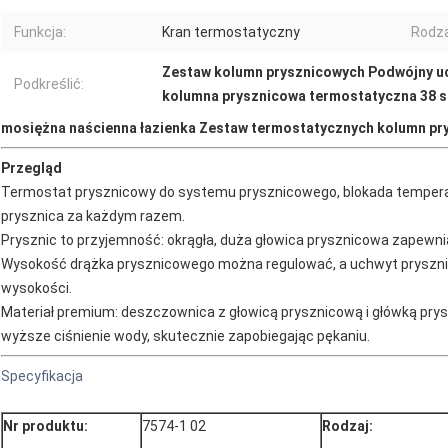
Funkcja:
Kran termostatyczny
Rodza
Zestaw kolumn prysznicowych Podwójny u
Podkreślić:
kolumna prysznicowa termostatyczna 38 s
mosiężna naścienna łazienka Zestaw termostatycznych kolumn p
Przegląd
Termostat prysznicowy do systemu prysznicowego, blokada tempera
prysznica za każdym razem.
Prysznic to przyjemność: okrągła, duża głowica prysznicowa zapewni
Wysokość drążka prysznicowego można regulować, a uchwyt pryszn
wysokości.
Materiał premium: deszczownica z głowicą prysznicową i główką p
wyższe ciśnienie wody, skutecznie zapobiegając pękaniu.
Specyfikacja
Nr produktu:
7574-1 02
Rodzaj: