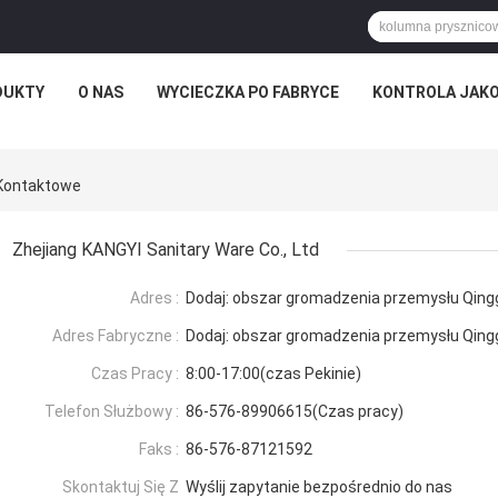
DUKTY
O NAS
WYCIECZKA PO FABRYCE
KONTROLA JAKO
 Kontaktowe
Zhejiang KANGYI Sanitary Ware Co., Ltd
Adres :
Dodaj: obszar gromadzenia przemysłu Qingg
Adres Fabryczne :
Dodaj: obszar gromadzenia przemysłu Qingg
Czas Pracy :
8:00-17:00(czas Pekinie)
Telefon Służbowy :
86-576-89906615(Czas pracy)
Faks :
86-576-87121592
Skontaktuj Się Z
Wyślij zapytanie bezpośrednio do nas