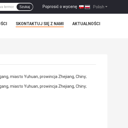
Poprosić o wycenę
|
Polish
Szukaj
ŚCI
SKONTAKTUJ SIĘ Z NAMI
AKTUALNOŚCI
ang, miasto Yuhuan, prowincja Zhejiang, Chiny;
ang, miasto Yuhuan, prowincja Zhejiang, Chiny;