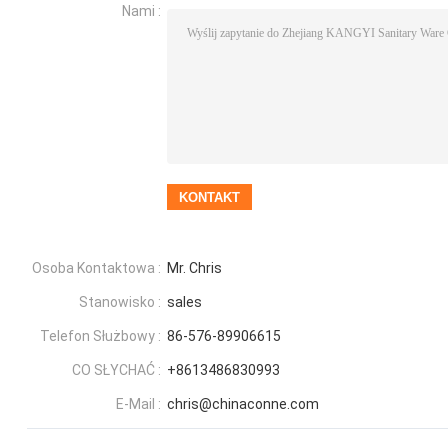
Nami :
Osoba Kontaktowa :
Mr. Chris
Stanowisko :
sales
Telefon Służbowy :
86-576-89906615
CO SŁYCHAĆ :
+8613486830993
E-Mail :
chris@chinaconne.com